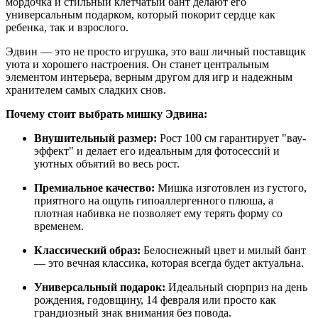
мордочка и стильный клетчатый бант делают его
универсальным подарком, который покорит сердце как
ребенка, так и взрослого.
Эдвин — это не просто игрушка, это ваш личный поставщик
уюта и хорошего настроения. Он станет центральным
элементом интерьера, верным другом для игр и надежным
хранителем самых сладких снов.
Почему стоит выбрать мишку Эдвина:
Внушительный размер:
Рост 100 см гарантирует "вау-
эффект" и делает его идеальным для фотосессий и
уютных объятий во весь рост.
Премиальное качество:
Мишка изготовлен из густого,
приятного на ощупь гипоаллергенного плюша, а
плотная набивка не позволяет ему терять форму со
временем.
Классический образ:
Белоснежный цвет и милый бант
— это вечная классика, которая всегда будет актуальна.
Универсальный подарок:
Идеальный сюрприз на день
рождения, годовщину, 14 февраля или просто как
грандиозный знак внимания без повода.