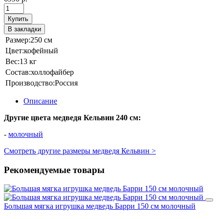
Купить
В закладки
Размер:
250 см
Цвет:
кофейный
Вес:
13 кг
Состав:
холлофайбер
Производство:
Россия
Описание
Другие цвета медведя Кельвин 240 см:
-
молочный
Смотреть другие размеры медведя Кельвин >
Рекомендуемые товары
Большая мягка игрушка медведь Барри 150 см молочный