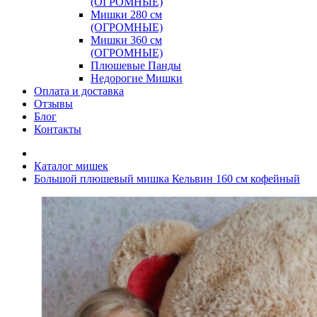
(ОГРОМНЫЕ)
Мишки 280 см
(ОГРОМНЫЕ)
Мишки 360 см
(ОГРОМНЫЕ)
Плюшевые Панды
Недорогие Мишки
Оплата и доставка
Отзывы
Блог
Контакты
Каталог мишек
Большой плюшевый мишка Кельвин 160 см кофейный