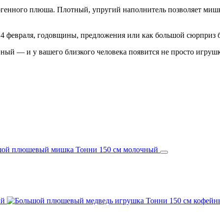
генного плюша. Плотный, упругий наполнитель позволяет мишке
4 февраля, годовщины, предложения или как большой сюрприз без
ый — и у вашего близкого человека появится не просто игрушк