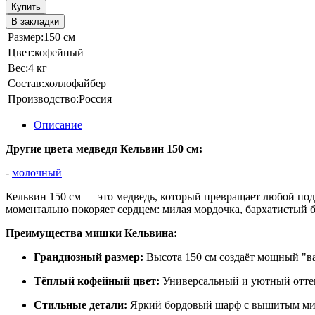
Купить
В закладки
Размер:
150 см
Цвет:
кофейный
Вес:
4 кг
Состав:
холлофайбер
Производство:
Россия
Описание
Другие цвета медведя Кельвин 150 см:
-
молочный
Кельвин 150 см — это медведь, который превращает любой по
моментально покоряет сердцем: милая мордочка, бархатистый 
Преимущества мишки Кельвина:
Грандиозный размер:
Высота 150 см создаёт мощный "ва
Тёплый кофейный цвет:
Универсальный и уютный оттено
Стильные детали:
Яркий бордовый шарф с вышитым миш